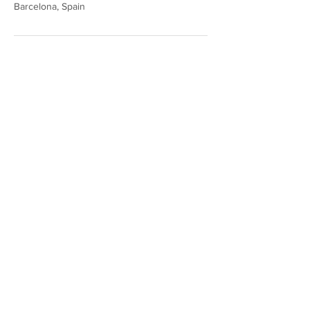
Barcelona, Spain
Política de privacidad
Aviso Legal
Política de cookies
CONTACTO​
+34 655581322
Barcelona · España
© 2025 The Baby Plan Club